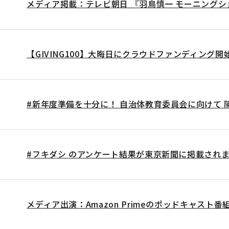
メディア掲載：テレビ朝日 『羽鳥慎一 モーニングショー
【GIVING100】大晦日にクラウドファンディング開始！
#新年度準備を十分に！ 自治体教育委員会に向けて 陳情
#フキダシ のアンケート結果が東京新聞に掲載され
メディア出演：Amazon Primeのポッドキャスト番組に