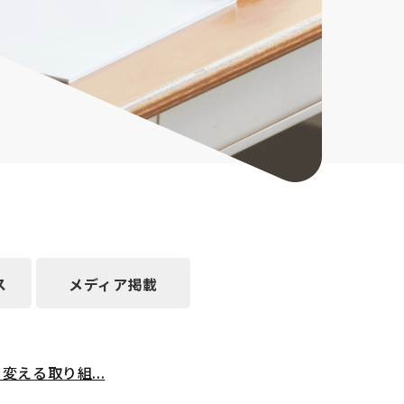
ス
メディア掲載
える取り組...