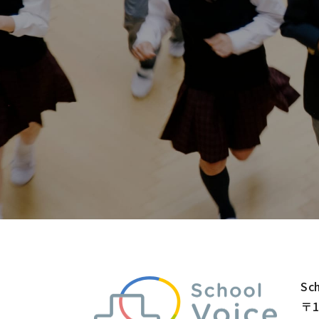
Sch
〒1