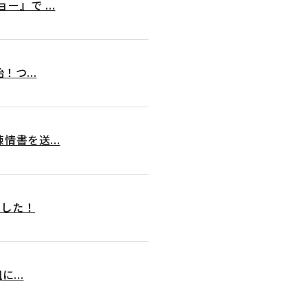
』で ...
つ...
書を送...
ました！
...