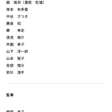
趙 南渕（豊田 哲雄）
塚本 有多香
中谷 さつき
藤倉 稔
藤 孝史
逸見 峻介
外園 孝子
山下 淳一郎
山本 智子
吉田 理沙
若杉 逸平
監事
門田 恭子