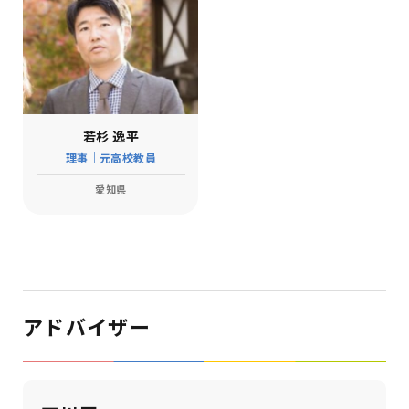
若杉 逸平
理事｜元高校教員
愛知県
アドバイザー