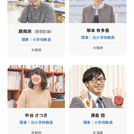
塚本 有多香
趙南渕
（豊田哲雄）
理事｜元小学校教員
理事｜小学校教員
大阪府
大阪府
中谷 さつき
藤倉 稔
理事｜元小学校教員
理事｜小学校教員
京都府
北海道